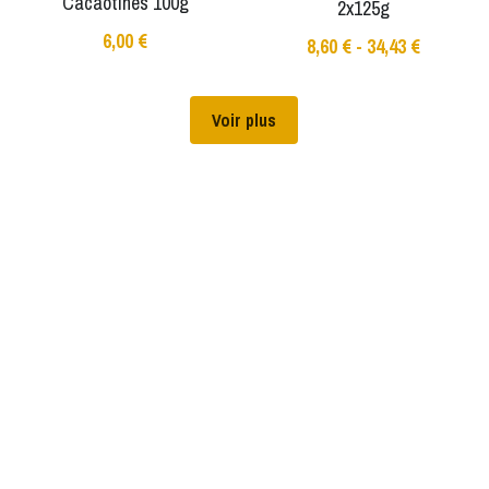
Cacaotines 100g
2x125g
6,00 €
8,60 € - 34,43 €
Voir plus
www.alafermedubois.fr © 2022