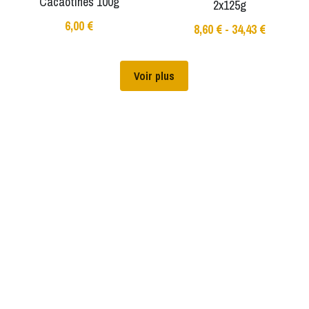
Cacaotines 100g
2x125g
6,00 €
8,60 € - 34,43 €
Voir plus
www.alafermedubois.fr © 2022