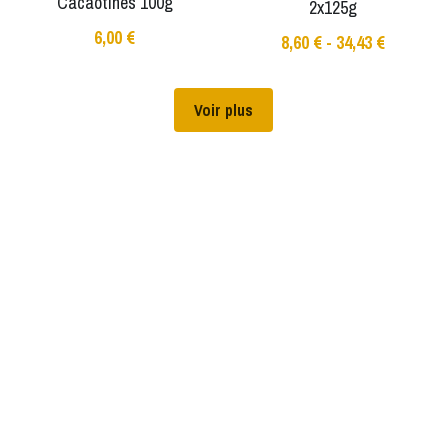
Cacaotines 100g
2x125g
6,00 €
8,60 € - 34,43 €
Voir plus
www.alafermedubois.fr © 2022