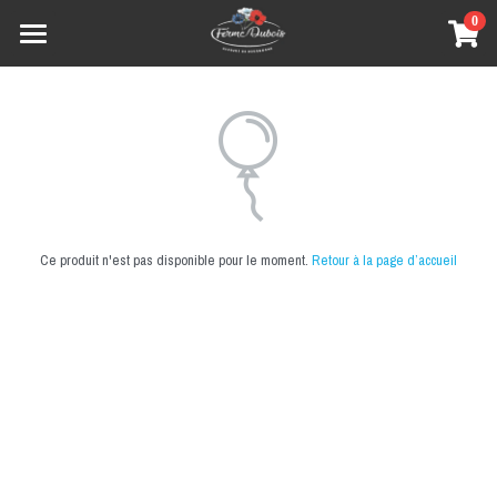
0
×
LES CATÉGORIES DE LA BOUTIQUE
Accueil
Toutes les catégories
À propos de la Ferme Dubois
Producteurs partenaires
Produits
Ce produit n'est pas disponible pour le moment.
Retour à la page d’accueil
Trucs et astuces
Conseils
Rechercher
Recettes de cuisine
Boutique en ligne