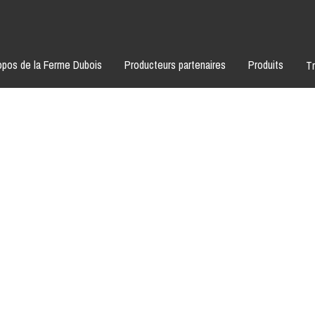
opos de la Ferme Dubois
opos de la Ferme Dubois
Producteurs partenaires
Producteurs partenaires
Produits
Produits
Tr
Tr